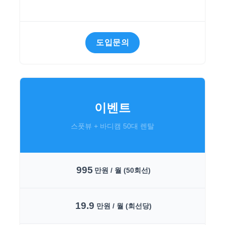
도입문의
이벤트
스풋뷰 + 바디캠 50대 렌탈
995
만원 / 월 (50회선)
19.9
만원 / 월 (회선당)