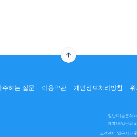
arrow_upward
자주하는 질문
이용약관
개인정보처리방침
위
c
일반/기술문의
s
제휴/도입문의
고객센터 업무시간