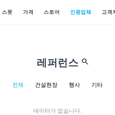
스풋
가격
스토어
인증업체
고객
search
레퍼런스
전체
건설현장
행사
기타
데이터가 없습니다.