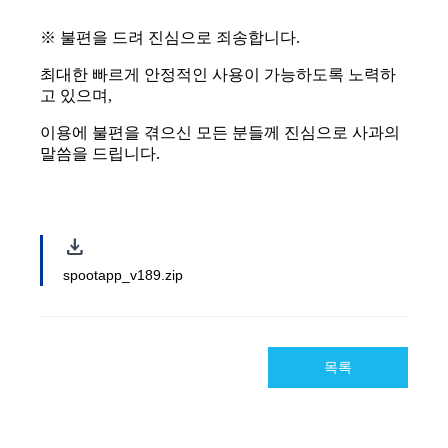
download
spootapp_v189.zip
목록