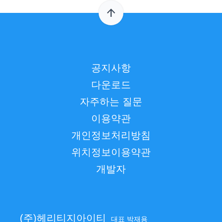
arrow_upward
공지사항
다운로드
자주하는 질문
이용약관
개인정보처리방침
위치정보이용약관
개발자
(주)헤리티지아이티
대표 박재용