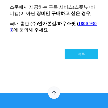
목록
arrow_upward