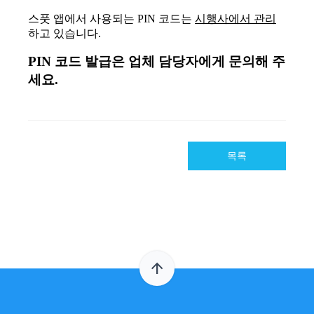
목록
arrow_upward